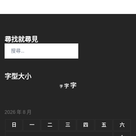
尋找就尋見
搜
尋
關
鍵
字型大小
字:
縮
重
放
字
字
字
小
設
字
大
字
型
字
大
型
小。
2026 年 8 月
型
大
小。
日
一
二
三
四
五
六
大