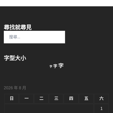
尋找就尋見
搜
尋
關
鍵
字型大小
字:
縮
重
放
字
字
字
小
設
字
大
字
型
字
大
型
小。
2026 年 8 月
型
大
小。
日
一
二
三
四
五
六
大
小。
1