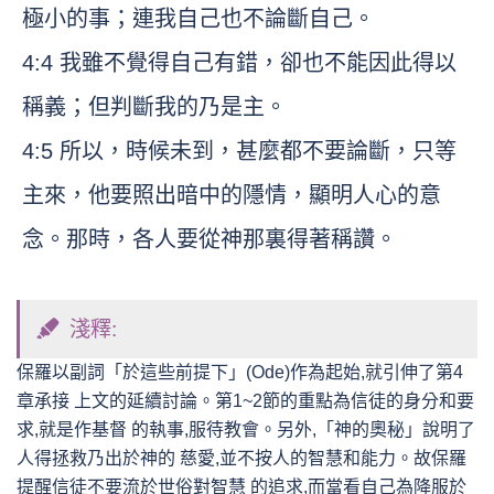
極小的事；連我自己也不論斷自己。
4:4 我雖不覺得自己有錯，卻也不能因此得以
稱義；但判斷我的乃是主。
4:5 所以，時候未到，甚麼都不要論斷，只等
主來，他要照出暗中的隱情，顯明人心的意
念。那時，各人要從神那裏得著稱讚。
淺釋:
保羅以副詞「於這些前提下」(Ode)作為起始,就引伸了第4
章承接 上文的延續討論。第1~2節的重點為信徒的身分和要
求,就是作基督 的執事,服待教會。另外,「神的奧秘」說明了
人得拯救乃出於神的 慈愛,並不按人的智慧和能力。故保羅
提醒信徒不要流於世俗對智慧 的追求,而當看自己為降服於