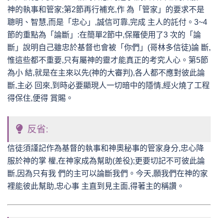
神的執事和管家;第2節再行補充,作 為「管家」的要求不是
聰明、智慧,而是「忠心」,誠信可靠,完成 主人的託付。3~4
節的重點為「論斷」:在簡單2節中,保羅使用了3 次的「論
斷」說明自己雖忠於基督也會被「你們」(哥林多信徒)論 斷,
惟這些都不重要,只有屬神的靈才能真正的考究人心。第5節
為小 結,就是在主來以先(神的大審判),各人都不應對彼此論
斷,主必 回來,到時必要顯現人一切暗中的隱情,經火燒了工程
得保住,便得 賞賜。
反省:
信徒須謹記作為基督的執事和神奧秘事的管家身分,忠心降
服於神的掌 權,在神家成為幫助(差役);更要切記不可彼此論
斷,因為只有我 們的主可以論斷我們。今天,願我們在神的家
裡能彼此幫助,忠心事 主直到見主面,得著主的稱讚。