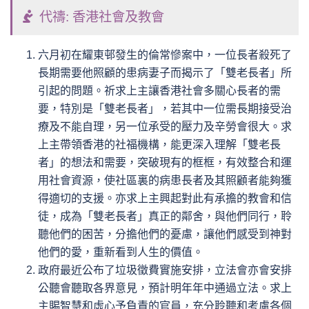
代禱: 香港社會及教會
六月初在耀東邨發生的倫常慘案中，一位長者殺死了
長期需要他照顧的患病妻子而揭示了「雙老長者」所
引起的問題。祈求上主讓香港社會多關心長者的需
要，特別是「雙老長者」，若其中一位需長期接受治
療及不能自理，另一位承受的壓力及辛勞會很大。求
上主帶領香港的社福機構，能更深入理解「雙老長
者」的想法和需要，突破現有的框框，有效整合和運
用社會資源，使社區裏的病患長者及其照顧者能夠獲
得適切的支援。亦求上主興起對此有承擔的教會和信
徒，成為「雙老長者」真正的鄰舍，與他們同行，聆
聽他們的困苦，分擔他們的憂慮，讓他們感受到神對
他們的愛，重新看到人生的價值。
政府最近公布了垃圾徵費實施安排，立法會亦會安排
公聽會聽取各界意見，預計明年年中通過立法。求上
主賜智慧和虛心予負責的官員，充分聆聽和考慮各個