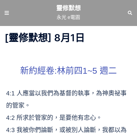
跳
靈修默想
至
Toggle
Sear
永光 e電園
主
menu
要
[靈修默想] 8月1日
內
容
新約經卷:林前四1~5 週二
4:1 人應當以我們為基督的執事，為神奧祕事
的管家。
4:2 所求於管家的，是要他有忠心。
4:3 我被你們論斷，或被別人論斷，我都以為