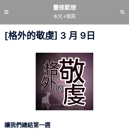
跳
靈修默想
至
Toggle
Sear
永光 e電園
主
menu
要
[格外的敬虔] 3 月 9日
內
容
讓我們總結第一週