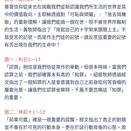
基督信仰從來也在挑戰我們從新認識我們所生活的世界並其
中的價值取向。主耶穌透過對「可恥與榮耀」、「捨去與賺
取」的重新理解，讓我們能過一個在世，但不被世界所轄制
的生活。黃牧師指出了「背起自己的十字架來跟隨上主」不
是受苦的記號，而是作主門徒的記號。請反思這重要的記號
有否出現在我們的生命中？
週一：利五1～13
「認罪」相信是我們信徒常作的舉動。但很多時候，當我們
認罪之前，我們卻確實未有真的「知罪」。紹姬牧師透過經
文指出了一個知罪的人是會意識到自己之前身陷何等昏暗的
屬靈光景。讓我們在認罪省察時，千萬不要忽略這「知罪」
的重要。
週二：林前十1～13
「前車可鑑」確是一很重要的提醒。經文指出了真正的對錯
並不單在於可見的行動本身，更在於該行動背後的心態。故