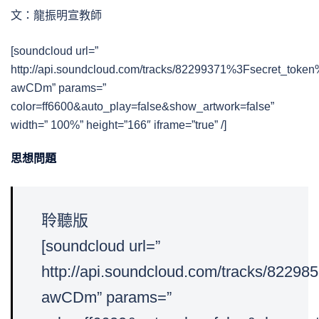
文：龍振明宣教師
[soundcloud url=”
http://api.soundcloud.com/tracks/82299371%3Fsecret_toke
awCDm” params=”
color=ff6600&auto_play=false&show_artwork=false”
width=” 100%” height=”166″ iframe=”true” /]
思想問題
聆聽版
[soundcloud url=”
http://api.soundcloud.com/tracks/822
awCDm” params=”