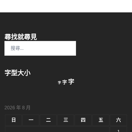
尋找就尋見
搜
尋
關
鍵
字型大小
字:
縮
重
放
字
字
字
小
設
字
大
字
型
字
大
型
小。
2026 年 8 月
型
大
小。
日
一
二
三
四
五
六
大
小。
1