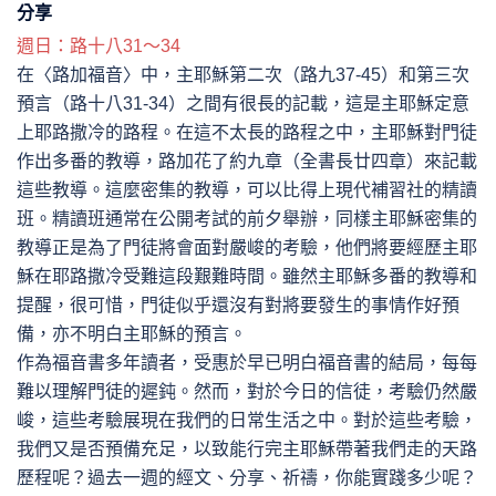
分享
週日：路十八31～34
在〈路加福音〉中，主耶穌第二次（路九37-45）和第三次
預言（路十八31-34）之間有很長的記載，這是主耶穌定意
上耶路撒冷的路程。在這不太長的路程之中，主耶穌對門徒
作出多番的教導，路加花了約九章（全書長廿四章）來記載
這些教導。這麼密集的教導，可以比得上現代補習社的精讀
班。精讀班通常在公開考試的前夕舉辦，同樣主耶穌密集的
教導正是為了門徒將會面對嚴峻的考驗，他們將要經歷主耶
穌在耶路撒冷受難這段艱難時間。雖然主耶穌多番的教導和
提醒，很可惜，門徒似乎還沒有對將要發生的事情作好預
備，亦不明白主耶穌的預言。
作為福音書多年讀者，受惠於早已明白福音書的結局，每每
難以理解門徒的遲鈍。然而，對於今日的信徒，考驗仍然嚴
峻，這些考驗展現在我們的日常生活之中。對於這些考驗，
我們又是否預備充足，以致能行完主耶穌帶著我們走的天路
歷程呢？過去一週的經文、分享、祈禱，你能實踐多少呢？