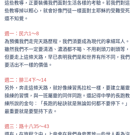
這些教導，正要裝備我們面對生活各樣的考驗。若我們對這
些教導掉以輕心，就會好像門徒一樣面對主耶穌的受難受死
還不知覺。
週一：民六1～8
為預備我們走完天路歷程，我們須要成為現代的拿細耳人。
雖然我們不一定要清酒、濃酒都不喝、不用剃頭刀剃頭等，
但要走上這條天路，早已表明我們是和世界有所不同，我們
要活出不一樣的價值。
週二：腓三4下～14
另外，奔走這條天路，就好像練習馬拉松一樣，要建立屬靈
操練的習慣，與一班屬靈的同伴同跑。還記得中學的長跑教
練所說的金句︰「長跑的秘訣就是無論如何都不要停下。」
最重要就是要堅持下去。
週三：路十八35～43
還有，在旅程之中，上帝會在我們身旁置放一些世人看為沒