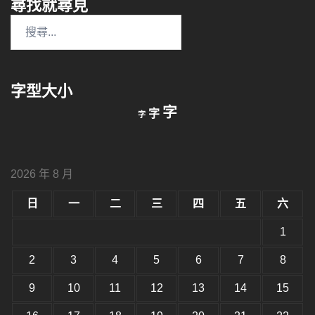
尋找就尋見
搜
尋
關
鍵
字型大小
字:
縮
重
放
字
字
字
小
設
字
大
字
型
字
大
型
小。
2026 年 8 月
型
大
小。
日
一
二
三
四
五
六
大
小。
1
2
3
4
5
6
7
8
9
10
11
12
13
14
15