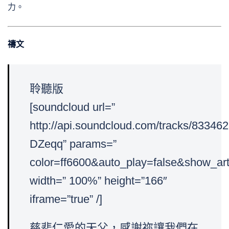
力。
禱文
聆聽版
[soundcloud url=”
http://api.soundcloud.com/tracks/833
DZeqq” params=”
color=ff6600&auto_play=false&show_art
width=” 100%” height=”166″
iframe=”true” /]
慈悲仁愛的天父，感謝祢讓我們在