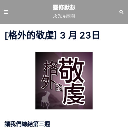
跳
靈修默想
至
Toggle
Sear
永光 e電園
主
menu
要
[格外的敬虔] 3 月 23日
內
容
讓我們總結第三週